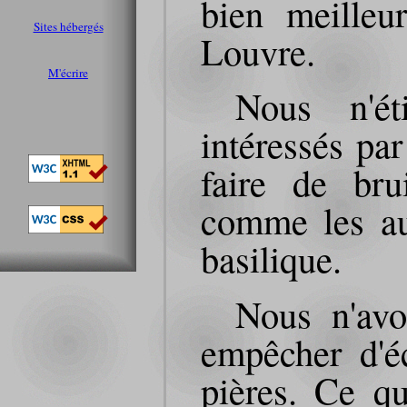
bien meille
Sites hébergés
Louvre.
M'écrire
Nous n'ét
intéressés par
faire de bru
comme les aut
basilique.
Nous n'av
empêcher d'é
pières. Ce q