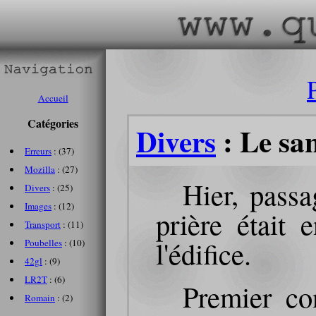
Accueil
Catégories
Divers
: Le sa
Erreurs
: (37)
Mozilla
: (27)
Hier, passa
Divers
: (25)
Images
: (12)
prière était 
Transport
: (11)
l'édifice.
Poubelles
: (10)
42gl
: (9)
LR2T
: (6)
Premier con
Romain
: (2)