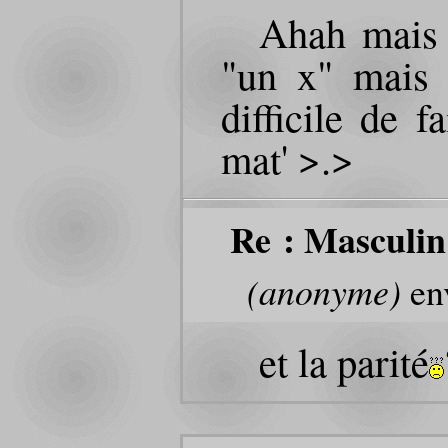
Ahah mais 
"un x" mais 
difficile de 
mat' >.>
Re : Masculin
(anonyme)
env
et la parité