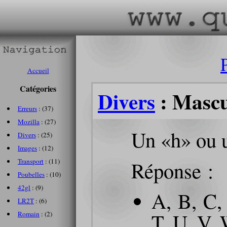
Accueil
Catégories
Divers
: Mascu
Erreurs
: (37)
Mozilla
: (27)
Un «h» ou u
Divers
: (25)
Images
: (12)
Réponse :
Transport
: (11)
Poubelles
: (10)
42gl
: (9)
A, B, C, 
LR2T
: (6)
T, U, V, 
Romain
: (2)