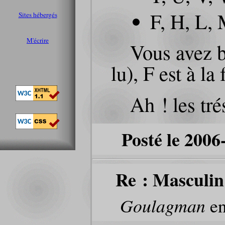
F, H, L, 
Sites hébergés
M'écrire
Vous avez b
lu), F est à l
Ah ! les tr
Posté le 2006
Re : Masculin
Goulagman
en