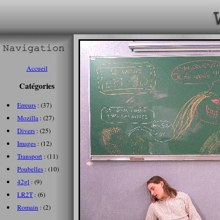
Accueil
Catégories
Erreurs
: (37)
Mozilla
: (27)
Divers
: (25)
Images
: (12)
Transport
: (11)
Poubelles
: (10)
42gl
: (9)
LR2T
: (6)
Romain
: (2)