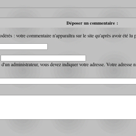
Déposer un commentaire :
dérés : votre commentaire n'apparaîtra sur le site qu'après avoir été lu 
:
d'un administrateur, vous devez indiquer votre adresse. Votre adresse n'a