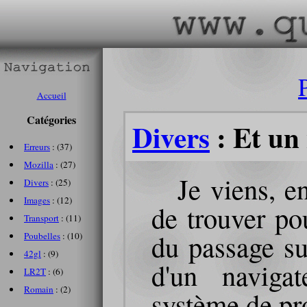
Accueil
Catégories
Divers
: Et un 
Erreurs
: (37)
Mozilla
: (27)
Je viens, e
Divers
: (25)
Images
: (12)
de trouver po
Transport
: (11)
du passage su
Poubelles
: (10)
42gl
: (9)
d'un naviga
LR2T
: (6)
Romain
: (2)
système de pro