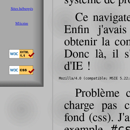
Sites hébergés
Ce navigate
M'écrire
Enfin j'avai
obtenir la com
Donc là, il s
d'IE !
Mozilla/4.0 (compatible; MSIE 5.22;
Problème c
charge pas c
fond (css). J'
exemple
#c