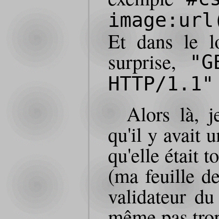
image:url
Et dans le l
surprise,
"G
HTTP/1.1"
Alors là, j
qu'il y avait 
qu'elle était t
(ma feuille de
validateur d
même pas tr