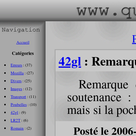
Accueil
Catégories
42gl
: Remarqu
Erreurs
: (37)
Mozilla
: (27)
Remarque d
Divers
: (25)
Images
: (12)
soutenance :
Transport
: (11)
mais si la poc
Poubelles
: (10)
42gl
: (9)
LR2T
: (6)
Posté le 2006
Romain
: (2)