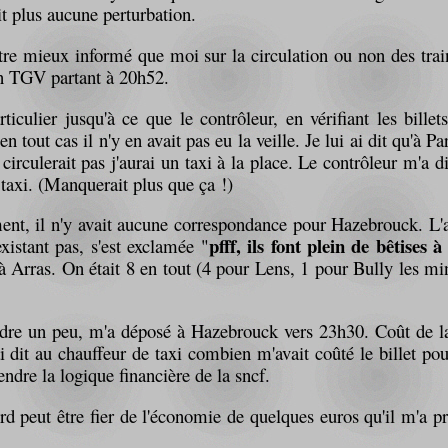
ait plus aucune perturbation.
être mieux informé que moi sur la circulation ou non des trai
un TGV partant à 20h52.
iculier jusqu'à ce que le contrôleur, en vérifiant les billet
n tout cas il n'y en avait pas eu la veille. Je lui ai dit qu'à P
circulerait pas j'aurai un taxi à la place. Le contrôleur m'a dit
taxi. (Manquerait plus que ça !)
nt, il n'y avait aucune correspondance pour Hazebrouck. L'as
pfff, ils font plein de bêtises à
xistant pas, s'est exclamée "
à Arras. On était 8 en tout (4 pour Lens, 1 pour Bully les m
tendre un peu, m'a déposé à Hazebrouck vers 23h30. Coût de 
dit au chauffeur de taxi combien m'avait coûté le billet pour l
ndre la logique financière de la sncf.
rd peut être fier de l'économie de quelques euros qu'il m'a pr