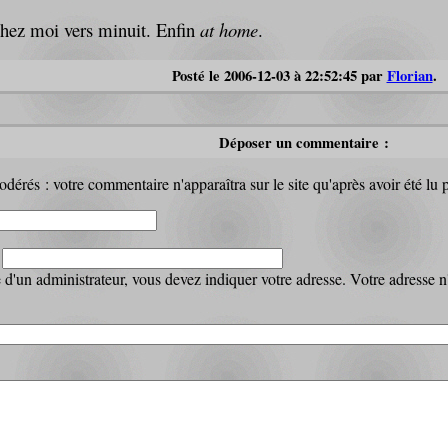
 chez moi vers minuit. Enfin
at home
.
Posté le 2006-12-03 à 22:52:45 par
Florian
.
Déposer un commentaire :
dérés : votre commentaire n'apparaîtra sur le site qu'après avoir été lu 
:
d'un administrateur, vous devez indiquer votre adresse. Votre adresse n'a