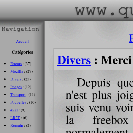
Accueil
Catégories
Divers
: Merci
Erreurs
: (37)
Mozilla
: (27)
Depuis que
Divers
: (25)
Images
: (12)
n'est plus joi
Transport
: (11)
suis venu voir
Poubelles
: (10)
42gl
: (9)
la freebox
LR2T
: (6)
Romain
: (2)
normalement. 