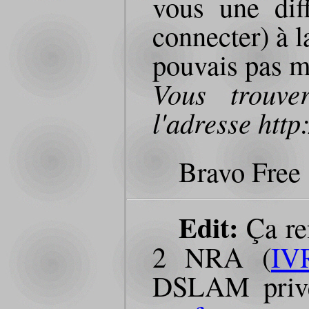
vous une dif
connecter) à l
pouvais pas m
Vous trouve
l'adresse http:
Bravo Free 
Edit:
Ça ref
2 NRA (
IV
DSLAM privé