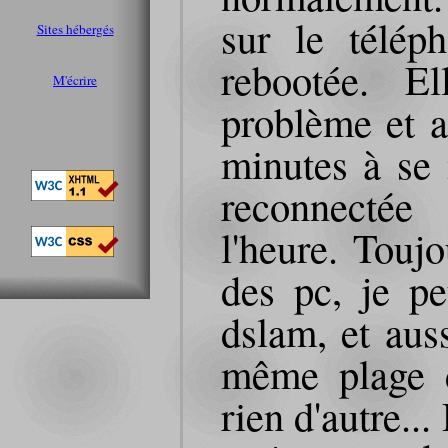
sur le télép
Sites hébergés
rebootée. El
M'écrire
problème et 
minutes à se m
reconnectée
l'heure. Toujo
des pc, je p
dslam, et auss
même plage 
rien d'autre..