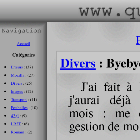
Accueil
Catégories
Divers
: Byeb
Erreurs
: (37)
Mozilla
: (27)
J'ai fait à
Divers
: (25)
Images
: (12)
j'aurai déjà
Transport
: (11)
mois : me d
Poubelles
: (10)
42gl
: (9)
gestion de m
LR2T
: (6)
Romain
: (2)