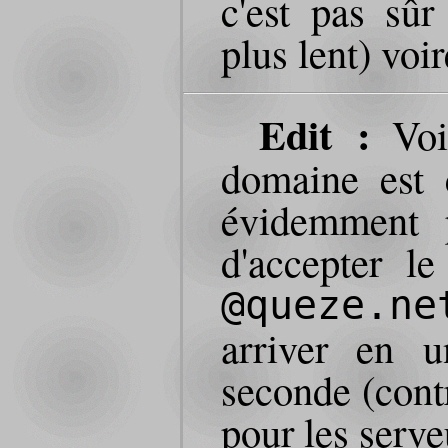
c'est pas sûr
plus lent) voir
Edit :
Voil
domaine est
évidemment 
d'accepter le
@queze.ne
arriver en 
seconde (cont
pour les serv