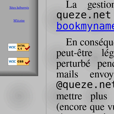
La gesti
Sites hébergés
queze.net
M'écrire
bookmynam
En conséque
peut-être lé
perturbé pen
mails envo
@queze.ne
mettre plus
(encore que v