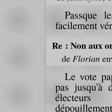
Passque le
facilement vér
Re : Non aux or
de
Florian
env
Le vote pap
pas jusqu'à d
électeurs
dépouillement