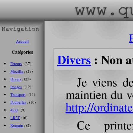
Accueil
Catégories
Divers
: Non a
Erreurs
: (37)
Mozilla
: (27)
Je viens de
Divers
: (25)
Images
: (12)
maintien du vo
Transport
: (11)
http://ordinat
Poubelles
: (10)
42gl
: (9)
LR2T
: (6)
Ce printe
Romain
: (2)