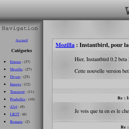
Accueil
Mozilla
: Instantbird, pour la
Catégories
Hier, Instantbird 0.2 beta 
Erreurs
: (37)
Mozilla
: (27)
Cette nouvelle version beta
Divers
: (25)
Images
: (12)
Transport
: (11)
Re : I
Poubelles
: (10)
42gl
: (9)
Je vois que tu en es le ch
LR2T
: (6)
Romain
: (2)
Re :