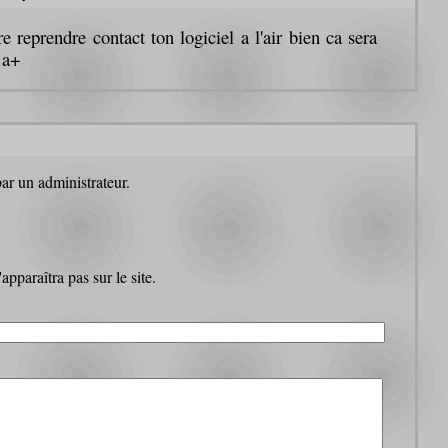
e reprendre contact ton logiciel a l'air bien ca sera
 a+
par un administrateur.
pparaîtra pas sur le site.