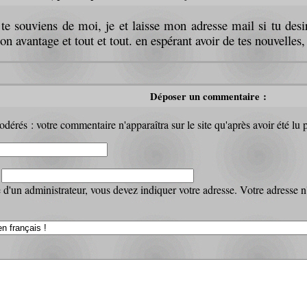
u te souviens de moi, je et laisse mon adresse mail si tu desir
on avantage et tout et tout. en espérant avoir de tes nouvelles,
Déposer un commentaire :
dérés : votre commentaire n'apparaîtra sur le site qu'après avoir été lu 
:
d'un administrateur, vous devez indiquer votre adresse. Votre adresse n'a