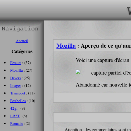
Accueil
Mozilla
: Aperçu de ce qu'aur
Catégories
Voici une capture d'écran
Erreurs
: (37)
Mozilla
: (27)
Divers
: (25)
Abandonné car nouvelle 
Images
: (12)
Transport
: (11)
Poubelles
: (10)
42gl
: (9)
LR2T
: (6)
Romain
: (2)
Attention : les commentaires sont mo