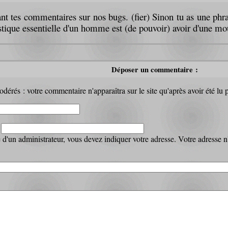
nt tes commentaires sur nos bugs. (fier) Sinon tu as une phras
stique essentielle d'un homme est (de pouvoir) avoir d'une mo
Déposer un commentaire :
dérés : votre commentaire n'apparaîtra sur le site qu'après avoir été lu 
:
d'un administrateur, vous devez indiquer votre adresse. Votre adresse n'a