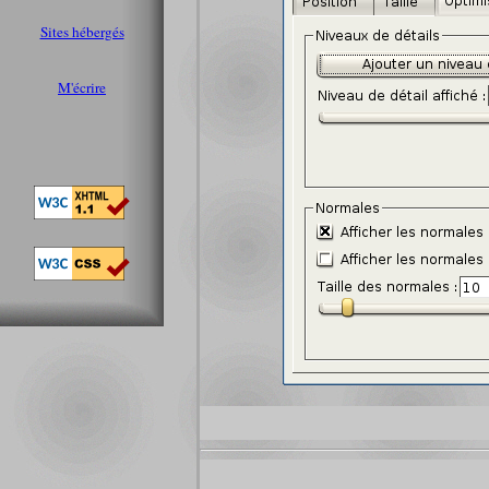
Sites hébergés
M'écrire