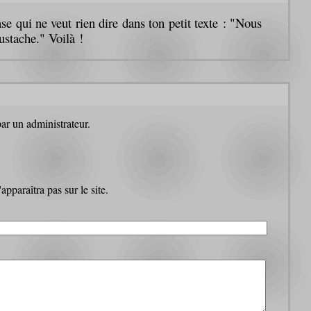
e qui ne veut rien dire dans ton petit texte : "Nous
ustache." Voilà !
par un administrateur.
pparaîtra pas sur le site.