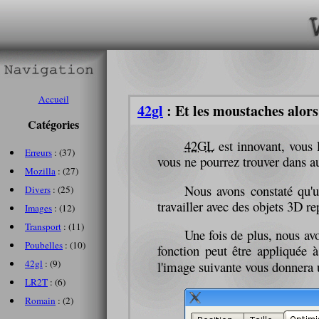
Accueil
42gl
: Et les moustaches alors
Catégories
42GL
est innovant, vous 
Erreurs
: (37)
vous ne pourrez trouver dans a
Mozilla
: (27)
Nous avons constaté qu'u
Divers
: (25)
travailler avec des objets 3D r
Images
: (12)
Transport
: (11)
Une fois de plus, nous av
Poubelles
: (10)
fonction peut être appliquée 
42gl
: (9)
l'image suivante vous donnera u
LR2T
: (6)
Romain
: (2)