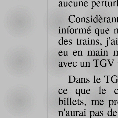
aucune pertur
Considèran
informé que m
des trains, j'
eu en main m
avec un TGV p
Dans le TGV
ce que le co
billets, me p
n'aurai pas d