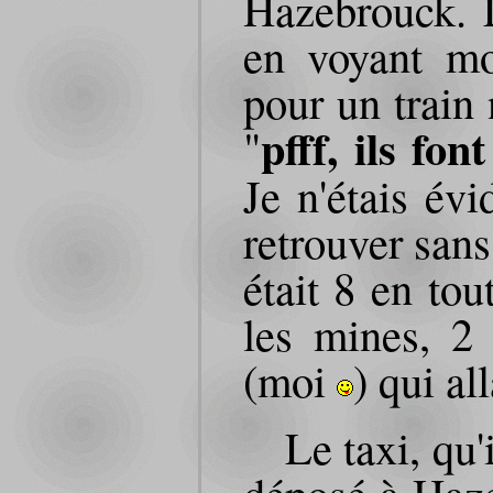
Hazebrouck. L
en voyant mo
pour un train 
pfff, ils fon
"
Je n'étais év
retrouver san
était 8 en to
les mines, 2
(moi
) qui al
Le taxi, qu'
déposé à Haz