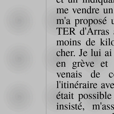
me vendre un b
m'a proposé 
TER d'Arras à
moins de kil
cher. Je lui a
en grève et 
venais de c
l'itinéraire a
était possibl
insisté, m'as