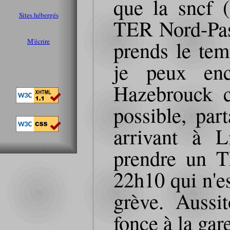
que la sncf (
Sites hébergés
TER Nord-Pas-
prends le temp
M'écrire
je peux enc
Hazebrouck ce
possible, par
arrivant à L
prendre un T
22h10 qui n'e
grève. Aussit
fonce à la gar