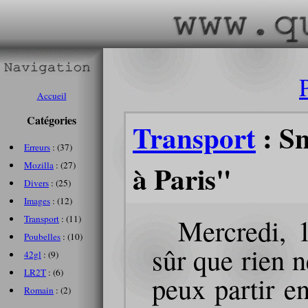
Accueil
Catégories
Transport
: Sn
Erreurs
: (37)
à Paris"
Mozilla
: (27)
Divers
: (25)
Images
: (12)
Mercredi, 1
Transport
: (11)
Poubelles
: (10)
sûr que rien n
42gl
: (9)
LR2T
: (6)
peux partir e
Romain
: (2)