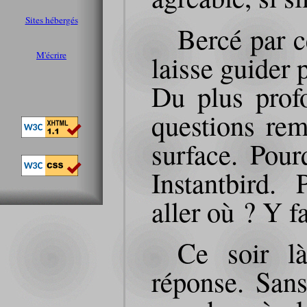
Sites hébergés
Bercé par c
M'écrire
laisse guider 
Du plus prof
questions rem
surface. Pourq
Instantbird.
aller où ? Y f
Ce soir là
réponse. Sans