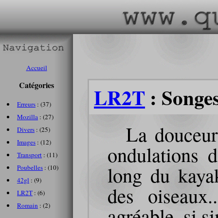
Accueil
Catégories
LR2T
: Songes
Erreurs
: (37)
Mozilla
: (27)
La douceur 
Divers
: (25)
Images
: (12)
ondulations d
Transport
: (11)
long du kayak
Poubelles
: (10)
42gl
: (9)
des oiseaux.
LR2T
: (6)
Romain
: (2)
agréable, si s