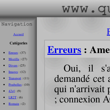
Accueil
Catégories
Erreurs
: Amer
Erreurs
: (37)
Mozilla
: (27)
Oui, il s
Divers
: (25)
Images
: (12)
demandé cet a
Transport
: (11)
qui n'arrivait
Poubelles
: (10)
42gl
: (9)
; connexion 
LR2T
: (6)
Romain
: (2)