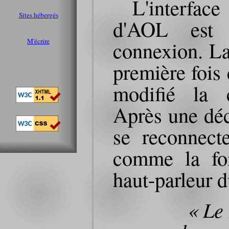
L'interfac
Sites hébergés
d'AOL est 
M'écrire
connexion. La
première fois 
modifié la c
Après une dé
se reconnec
comme la foi
haut-parleur d
« Le